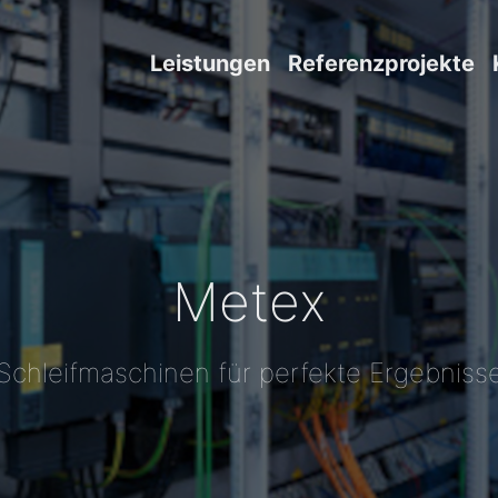
Leistungen
Referenzprojekte
Metex
Schleifmaschinen für perfekte Ergebniss