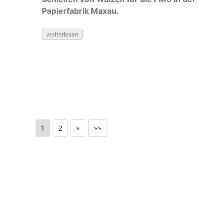
Papierfabrik Maxau.
weiterlesen
1
2
»
»»