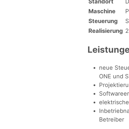
Standort
D
Maschine
P
Steuerung
S
Realisierung
2
Leistung
neue Steue
ONE und S
Projektier
Softwareer
elektrisch
Inbetrieb
Betreiber