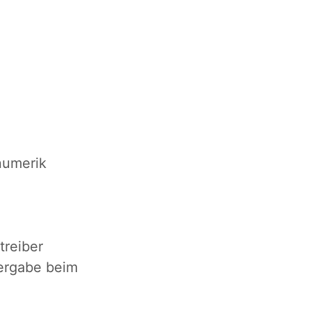
numerik
treiber
ergabe beim