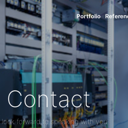
Portfolio
Referen
Contact
look forward to speaking with you